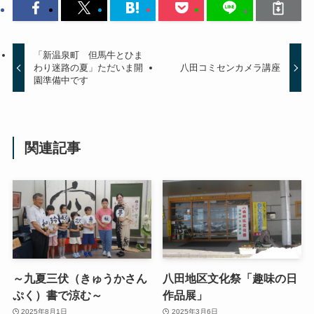
「新温泉町 但馬牛とひま
わり迷路の夏」ただいま開
八田コミセンカメラ講座
園準備中です
関連記事
～九夏三伏（きゅうかさん
八田地区文化祭「趣味の日
ぷく）書で涼む～
作品展」
2025年8月1日
2025年3月6日