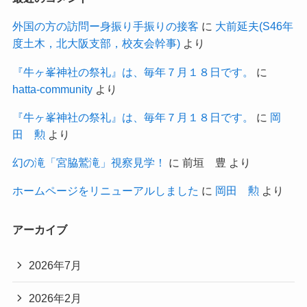
外国の方の訪問ー身振り手振りの接客
に
大前延夫(S46年
度土木，北大阪支部，校友会幹事)
より
『牛ヶ峯神社の祭礼』は、毎年７月１８日です。
に
hatta-community
より
『牛ヶ峯神社の祭礼』は、毎年７月１８日です。
に
岡
田 勲
より
幻の滝「宮脇鷲滝」視察見学！
に
前垣 豊
より
ホームページをリニューアルしました
に
岡田 勲
より
アーカイブ
2026年7月
2026年2月