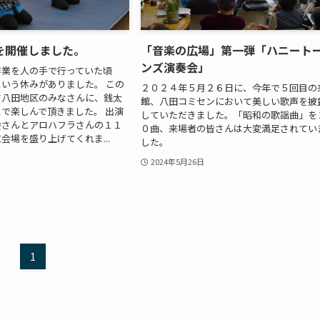
を開催しました。
「音楽の広場」第一弾「ハニート
ンズ演奏会」
作業を人の手で行っていた頃
いう休みがありました。 この
２０２４年５月２６日に、今年で５回目の
て八田地区のみなさんに、銭太
館、八田コミセンにおいて美しい歌声を披
で楽しんで頂きました。 出演
していただきました。「昭和の歌謡曲」を
会さんとアロハフラさんの１１
０曲、来場者の皆さんは大変満足されてい
会場を盛り上げてくれま...
した。
2024年5月26日
1