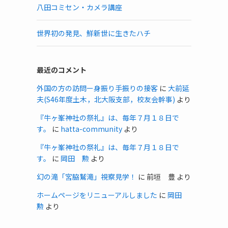
八田コミセン・カメラ講座
世界初の発見、鮮新世に生きたハチ
最近のコメント
外国の方の訪問ー身振り手振りの接客
に
大前延
夫(S46年度土木，北大阪支部，校友会幹事)
より
『牛ヶ峯神社の祭礼』は、毎年７月１８日で
す。
に
hatta-community
より
『牛ヶ峯神社の祭礼』は、毎年７月１８日で
す。
に
岡田 勲
より
幻の滝「宮脇鷲滝」視察見学！
に
前垣 豊
より
ホームページをリニューアルしました
に
岡田
勲
より