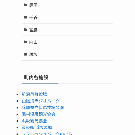
鐘尾
千谷
宮脇
内山
越坂
町内各施設
新温泉町役場
山陰海岸ジオパーク
兵庫県立但馬牧場公園
湯村温泉観光協会
浜坂観光協会
道の駅 浜坂の郷
リフレッシュパークゆむら