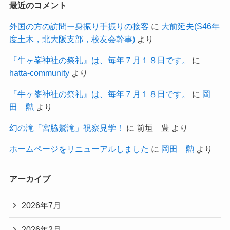
最近のコメント
外国の方の訪問ー身振り手振りの接客
に
大前延夫(S46年
度土木，北大阪支部，校友会幹事)
より
『牛ヶ峯神社の祭礼』は、毎年７月１８日です。
に
hatta-community
より
『牛ヶ峯神社の祭礼』は、毎年７月１８日です。
に
岡
田 勲
より
幻の滝「宮脇鷲滝」視察見学！
に
前垣 豊
より
ホームページをリニューアルしました
に
岡田 勲
より
アーカイブ
2026年7月
2026年2月