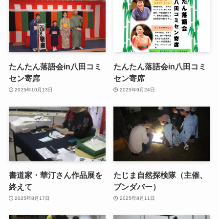
たんたん落語会in八田コミ
たんたん落語会in八田コミ
セン寄席
セン寄席
2025年10月13日
2025年9月24日
書道家・華汀さん作品展を
たじま自然探検隊（主催、
終えて
ブンダバー）
2025年8月17日
2025年8月11日