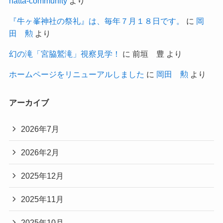
hatta-community
より
『牛ヶ峯神社の祭礼』は、毎年７月１８日です。
に
岡
田 勲
より
幻の滝「宮脇鷲滝」視察見学！
に
前垣 豊
より
ホームページをリニューアルしました
に
岡田 勲
より
アーカイブ
2026年7月
2026年2月
2025年12月
2025年11月
2025年10月